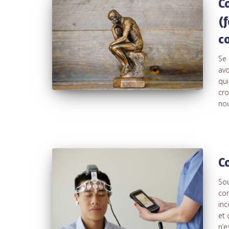
C
(
c
Se 
avo
qui
cro
nou
C
Sou
com
inc
et 
n’e