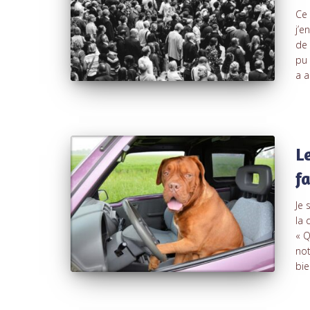
Ce 
j’e
de 
pu 
a a
L
f
Je 
la 
« Q
not
bie