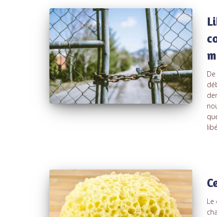
L
c
m
De 
déb
der
no
que
libé
C
Le 
cha