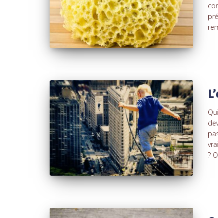
con
pré
rem
L
Qui
dev
pas
vra
? O