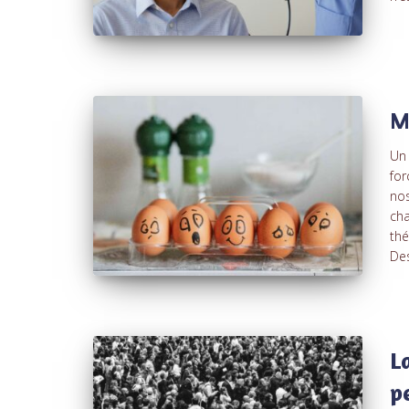
M
Un 
for
nos
cha
thé
Des
L
p