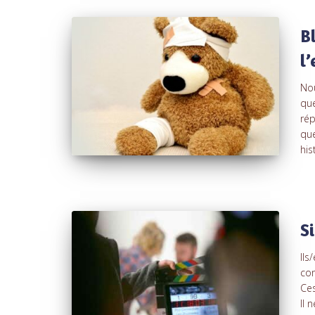
B
l’
Nou
que
rép
que
his
S
Ils
com
Ces
Il 