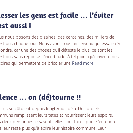
lesser les gens est facile … l’éviter
est aussi !
s nous posons des dizaines, des centaines, des milliers de
stions chaque jour. Nous avons tous un cerveau qui essaie d’y
ondre, car une des choses qu’il déteste le plus, ce sont les
stions sans réponse : l’incertitude. À tel point qu’il invente des
toires qui permettent de bricoler une
Read more
ilence … on (dé)tourne !!
/elles se côtoient depuis longtemps déjà. Des projets
muns remplissent leurs têtes et nourrissent leurs espoirs.
 deux personnes le savent : elles sont faites pour s’entendre.
ne leur reste plus qu’à écrire leur histoire commune. Leur