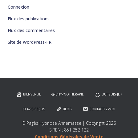
Connexion
Flux des publications
Flux des commentaires
Site de WordPress-FR
BIENVENUE
L’HYPNOTHÉRAPIE
QUI SUIS-JE ?
AVIS REÇUS
BLOG
CONTACTEZ-MOI
D.Pagès Hypnose Annemasse | Copyright 2026
SIREN : 851 252 122
Conditions Générales de Vente