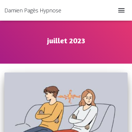
Damien Pagès Hypnose
TOGGL
juillet 2023