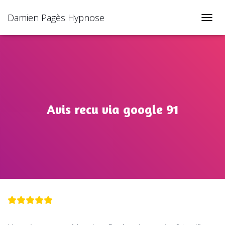
Damien Pagès Hypnose
TOGGL
Avis recu via google 91