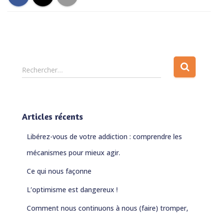
R
Rechercher…
e
c
h
e
Articles récents
r
c
Libérez-vous de votre addiction : comprendre les
h
e
mécanismes pour mieux agir.
r
Ce qui nous façonne
:
L’optimisme est dangereux !
Comment nous continuons à nous (faire) tromper,