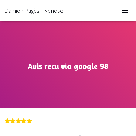
Damien Pagès Hypnose
TOGGL
Avis recu via google 98