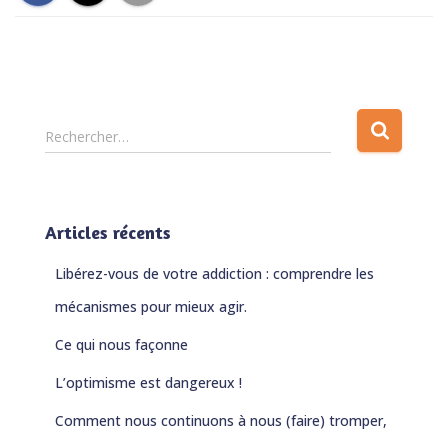
R
Rechercher…
e
c
h
e
Articles récents
r
c
Libérez-vous de votre addiction : comprendre les
h
e
mécanismes pour mieux agir.
r
Ce qui nous façonne
:
L’optimisme est dangereux !
Comment nous continuons à nous (faire) tromper,