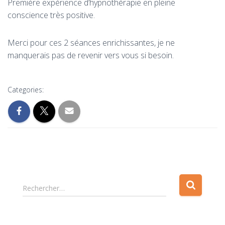
Première expérience d’hypnothérapie en pleine
conscience très positive.
Merci pour ces 2 séances enrichissantes, je ne
manquerais pas de revenir vers vous si besoin.
Categories:
R
Rechercher…
e
c
h