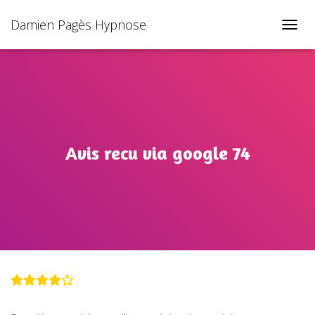
Damien Pagès Hypnose
TOGGL
Avis recu via google 74