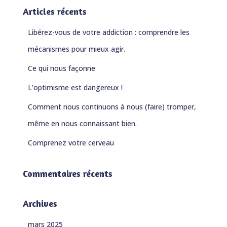
e
Articles récents
r
c
Libérez-vous de votre addiction : comprendre les
h
e
mécanismes pour mieux agir.
r
Ce qui nous façonne
:
L’optimisme est dangereux !
Comment nous continuons à nous (faire) tromper,
même en nous connaissant bien.
Comprenez votre cerveau
Commentaires récents
Archives
mars 2025