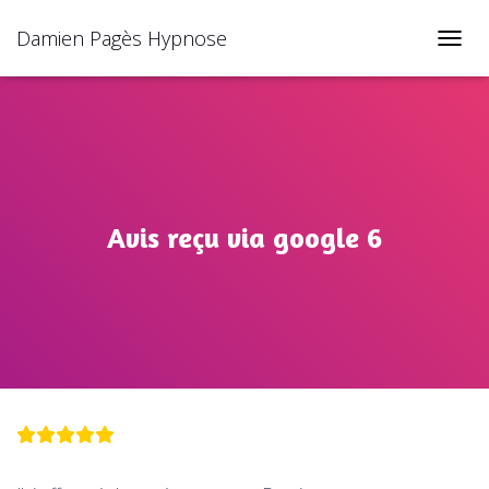
Damien Pagès Hypnose
TOGGL
Avis reçu via google 6