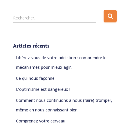
R
Rechercher…
e
c
h
e
Articles récents
r
c
Libérez-vous de votre addiction : comprendre les
h
e
mécanismes pour mieux agir.
r
Ce qui nous façonne
:
L’optimisme est dangereux !
Comment nous continuons à nous (faire) tromper,
même en nous connaissant bien.
Comprenez votre cerveau