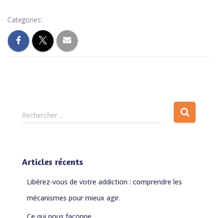
Categories:
R
Rechercher…
e
c
h
e
Articles récents
r
c
Libérez-vous de votre addiction : comprendre les
h
e
mécanismes pour mieux agir.
r
Ce qui nous façonne