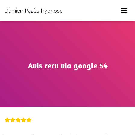
Damien Pagès Hypnose
TOGGL
Avis recu via google 54