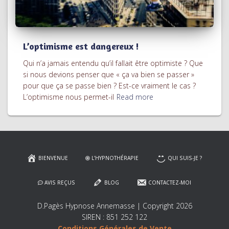
L’optimisme est dangereux !
Qui n’a jamais entendu qu’il fallait être optimiste ? Que
si nous devions penser que « ça va bien se passer »
pour que ça se passe bien ? Est-ce vraiment le cas ?
L’optimisme nous permet-il
Read more
BIENVENUE
L’HYPNOTHÉRAPIE
QUI SUIS-JE ?
AVIS REÇUS
BLOG
CONTACTEZ-MOI
D.Pagès Hypnose Annemasse | Copyright 2026
SIREN : 851 252 122
Conditions Générales de Vente