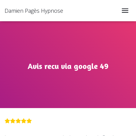
Damien Pagès Hypnose
TOGGL
Avis recu via google 49