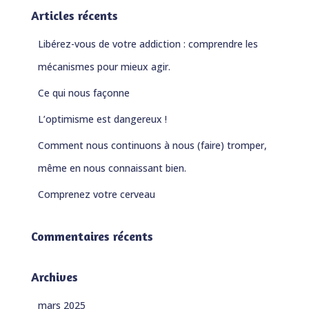
e
Articles récents
r
c
Libérez-vous de votre addiction : comprendre les
h
e
mécanismes pour mieux agir.
r
Ce qui nous façonne
:
L’optimisme est dangereux !
Comment nous continuons à nous (faire) tromper,
même en nous connaissant bien.
Comprenez votre cerveau
Commentaires récents
Archives
mars 2025