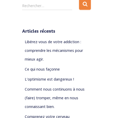
R
Rechercher…
e
c
h
e
Articles récents
r
c
Libérez-vous de votre addiction :
h
e
comprendre les mécanismes pour
r
mieux agir.
:
Ce qui nous façonne
L’optimisme est dangereux !
Comment nous continuons à nous
(faire) tromper, même en nous
connaissant bien.
Comprenez votre cerveau