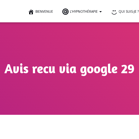
BIENVENUE
L’HYPNOTHÉRAPIE
QUI SUIS-JE ?
Avis recu via google 29