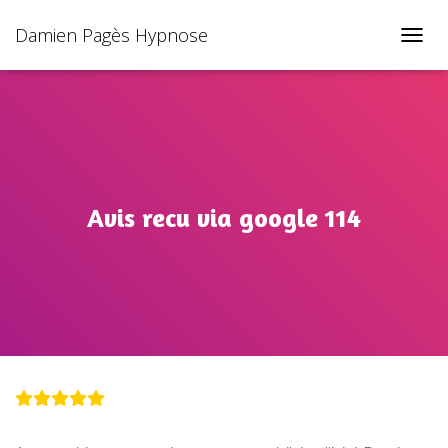
Damien Pagès Hypnose
TOGGL
Avis recu via google 114