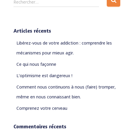
Rechercher…
e
c
h
e
Articles récents
r
c
Libérez-vous de votre addiction : comprendre les
h
e
mécanismes pour mieux agir.
r
Ce qui nous façonne
:
L’optimisme est dangereux !
Comment nous continuons à nous (faire) tromper,
même en nous connaissant bien.
Comprenez votre cerveau
Commentaires récents